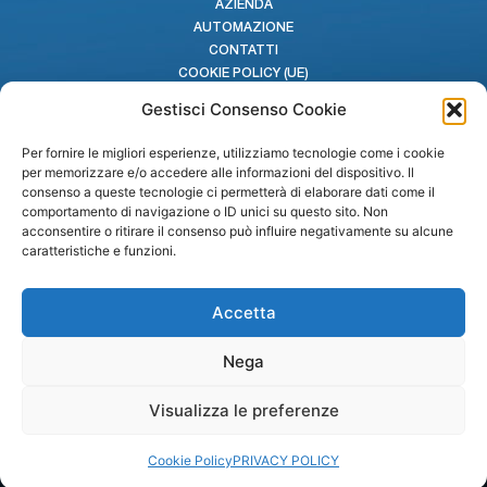
AZIENDA
AUTOMAZIONE
CONTATTI
COOKIE POLICY (UE)
MODELLO DI ORGANIZZAZIONE D.LGS. 231/2001
Gestisci Consenso Cookie
WHISTLEBLOWING
Per fornire le migliori esperienze, utilizziamo tecnologie come i cookie
per memorizzare e/o accedere alle informazioni del dispositivo. Il
consenso a queste tecnologie ci permetterà di elaborare dati come il
CONTATTI
comportamento di navigazione o ID unici su questo sito. Non
acconsentire o ritirare il consenso può influire negativamente su alcune
caratteristiche e funzioni.
PROFILINOX S.p.A.
Via A. B. Nobel 3/A
43122 Parma
Accetta
Zona industriale Spip
Phone +39 0521 607801
Nega
commerciale@profilinox.it
amministrazione@profilinox.it
www.gruppovender.it
Visualizza le preferenze
Cookie Policy
PRIVACY POLICY