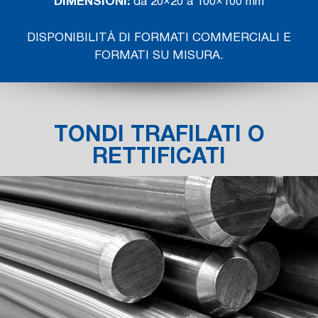
DIMENSIONI:
da 20×20 a 100×100 mm
DISPONIBILITÀ DI FORMATI COMMERCIALI E
FORMATI SU MISURA.
TONDI TRAFILATI O
RETTIFICATI